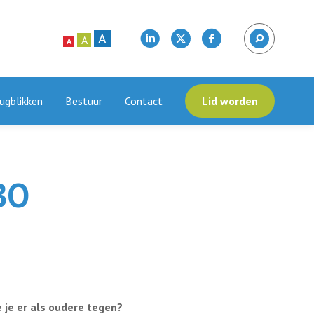
A
A
A
ugblikken
Bestuur
Contact
Lid worden
BO
 je er als oudere tegen?