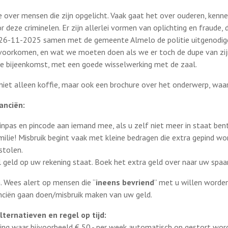
over mensen die zijn opgelicht. Vaak gaat het over ouderen, kennel
 deze criminelen. Er zijn allerlei vormen van oplichting en fraude, d
6-11-2025 samen met de gemeente Almelo de politie uitgenodigd 
n voorkomen, en wat we moeten doen als we er toch de dupe van zi
 bijeenkomst, met een goede wisselwerking met de zaal.
niet alleen koffie, maar ook een brochure over het onderwerp, waar
nanciën:
npas en pincode aan iemand mee, als u zelf niet meer in staat ben
milie! Misbruik begint vaak met kleine bedragen die extra gepind wo
stolen.
l geld op uw rekening staat. Boek het extra geld over naar uw spaa
. Wees alert op mensen die “
ineens bevriend
” met u willen worde
nciën gaan doen/misbruik maken van uw geld.
lternatieven en regel op tijd:
ing waar bijvoorbeeld € 50,- per week automatisch op gestort wor