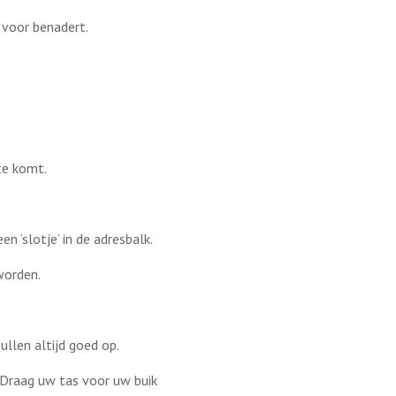
 voor benadert.
te komt.
n ‘slotje’ in de adresbalk.
worden.
ullen altijd goed op.
 Draag uw tas voor uw buik