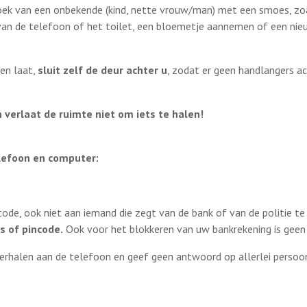
zoek van een onbekende (kind, nette vrouw/man) met een smoes, zo
van de telefoon of het toilet, een bloemetje aannemen of een ni
nen laat,
sluit zelf de deur achter u
, zodat er geen handlangers a
n verlaat de ruimte niet om iets te halen!
elefoon en computer:
ode, ook niet aan iemand die zegt van de bank of van de politie te 
s of pincode.
Ook voor het blokkeren van uw bankrekening is geen 
verhalen aan de telefoon en geef geen antwoord op allerlei persoon