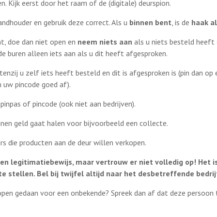
 Kijk eerst door het raam of de (digitale) deurspion.
andhouder en gebruik deze correct. Als u
binnen bent
, is de
haak al
t, doe dan niet open en
neem niets aan
als u niets besteld heeft
de buren alleen iets aan als u dit heeft afgesproken.
tenzij u zelf iets heeft besteld en dit is afgesproken is (pin dan op 
m uw pincode goed af).
pinpas of pincode (ook niet aan bedrijven).
nnen geld gaat halen voor bijvoorbeeld een collecte.
rs die producten aan de deur willen verkopen.
en legitimatiebewijs, maar vertrouw er niet volledig op! Het i
e stellen. Bel bij twijfel altijd naar het desbetreffende bedrij
open gedaan voor een onbekende? Spreek dan af dat deze persoon