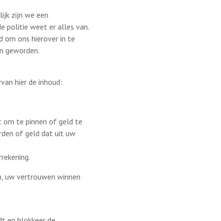
ijk zijn we een
e politie weet er alles van.
om ons hierover in te
jn geworden.
van hier de inhoud:
t om te pinnen of geld te
rden of geld dat uit uw
rrekening.
n, uw vertrouwen winnen
dt en blokkeer de