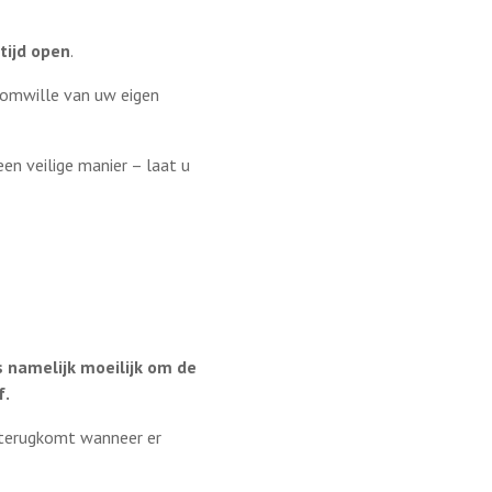
tijd open
.
 omwille van uw eigen
een veilige manier – laat u
s namelijk moeilijk om de
f.
 terugkomt wanneer er