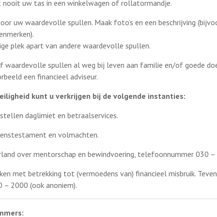
 Zet nooit uw tas in een winkelwagen of rollatormandje.
voor uw waardevolle spullen. Maak foto’s en een beschrijving (bij
 kenmerken).
ige plek apart van andere waardevolle spullen.
f waardevolle spullen al weg bij leven aan familie en/of goede doe
rbeeld een financieel adviseur.
veiligheid kunt u verkrijgen bij de volgende instanties:
nstellen daglimiet en betraalservices.
evenstestament en volmachten.
rland over mentorschap en bewindvoering, telefoonnummer 030 –
zaken met betrekking tot (vermoedens van) financieel misbruik. Teve
 – 2000 (ook anoniem).
mmers: