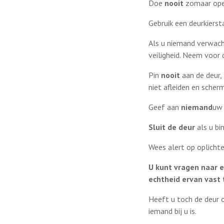
Doe
nooit
zomaar open.
Gebruik een deurkierst
Als u niemand verwach
veiligheid. Neem voor 
Pin
nooit
aan de deur, 
niet afleiden en scher
Geef aan
niemand
uw 
Sluit de deur
als u bi
Wees alert op oplichte
U kunt vragen naar e
echtheid ervan vast t
Heeft u toch de deur 
iemand bij u is.