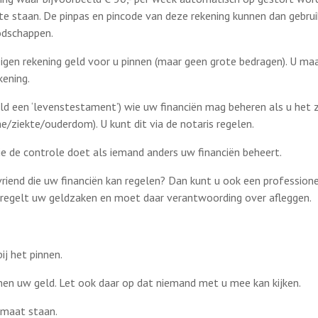
te staan. De pinpas en pincode van deze rekening kunnen dan gebru
odschappen.
igen rekening geld voor u pinnen (maar geen grote bedragen). U ma
kening.
eld een ‘levenstestament’) wie uw financiën mag beheren als u het 
/ziekte/ouderdom). U kunt dit via de notaris regelen.
 de controle doet als iemand anders uw financiën beheert.
vriend die uw financiën kan regelen? Dan kunt u ook een professio
 regelt uw geldzaken en moet daar verantwoording over afleggen.
ij het pinnen.
nnen uw geld. Let ook daar op dat niemand met u mee kan kijken.
omaat staan.