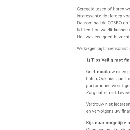
Geregeld lezen of horen we 
interessante doelgroep voor
Daarom had de COSBO op 2
lichten, hoe we dit kunne
Het was een goed-bezochte
We kregen bij binnenkomst 
1) Tips Veilig met fi
Geef
nooit
uw eigen pi
halen. Ook niet aan fa
portomonee wordt ge
Zorg dat er niet tevee
Vertrouw niet iedereen
en vervolgens uw fina
Kijk naar mogelijke a
Open een aparte reken