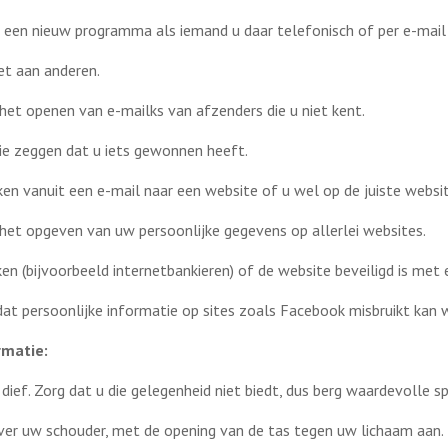
r een nieuw programma als iemand u daar telefonisch of per e-mail
et aan anderen.
het openen van e-mailks van afzenders die u niet kent.
die zeggen dat u iets gewonnen heeft.
kken vanuit een e-mail naar een website of u wel op de juiste websi
het opgeven van uw persoonlijke gegevens op allerlei websites.
ken (bijvoorbeeld internetbankieren) of de website beveiligd is met ee
at persoonlijke informatie op sites zoals Facebook misbruikt kan 
rmatie:
ief. Zorg dat u die gelegenheid niet biedt, dus berg waardevolle sp
ver uw schouder, met de opening van de tas tegen uw lichaam aan.