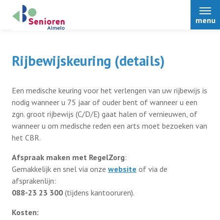
menu
Rijbewijskeuring (details)
Home
Een medische keuring voor het verlengen van uw rijbewijs is
nodig wanneer u 75 jaar of ouder bent of wanneer u een
zgn. groot rijbewijs (C/D/E) gaat halen of vernieuwen, of
Over ons
wanneer u om medische reden een arts moet bezoeken van
het CBR.
Nieuws
Afspraak maken met RegelZorg
:
Gemakkelijk en snel via onze
website
of via de
afsprakenlijn:
Activiteiten
088-23 23 300
(tijdens kantooruren).
Kosten:
Terugblikken